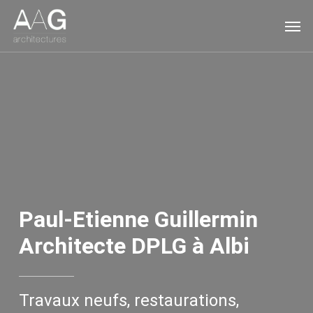
Skip
Men
to
main
content
Paul-Etienne Guillermin
Architecte DPLG à Albi
Travaux neufs, restaurations,